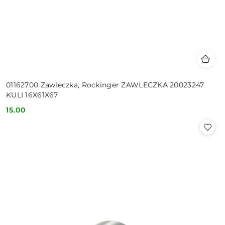
01162700 Zawleczka, Rockinger ZAWLECZKA 20023247
KULI 16X61X67
15.00
Cena: