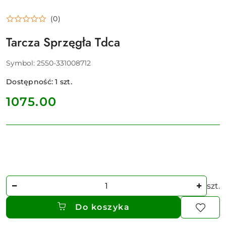
(0)
Tarcza Sprzęgła Tdca
Symbol:
2550-331008712
Dostępność:
1
szt.
cena:
1075.00
Ilość
szt.
Do koszyka