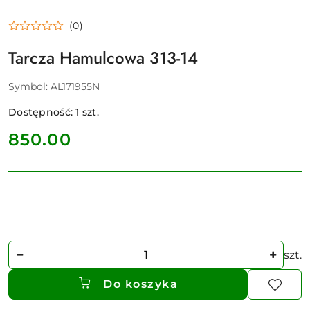
(0)
Tarcza Hamulcowa 313-14
Symbol:
AL171955N
Dostępność:
1
szt.
cena:
850.00
Ilość
szt.
Do koszyka