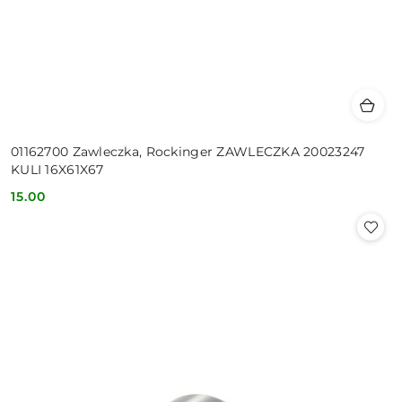
01162700 Zawleczka, Rockinger ZAWLECZKA 20023247
KULI 16X61X67
15.00
Cena: