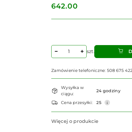
cena:
642.00
Ilość
szt.
D
Zamówienie telefoniczne: 508 675 42
Dostępność
Wysyłka w
i
24 godziny
ciągu:
dostawa
Cena przesyłki:
25
Więcej o produkcie