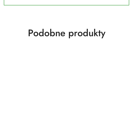
Produkty
Podobne produkty
o
statusie: