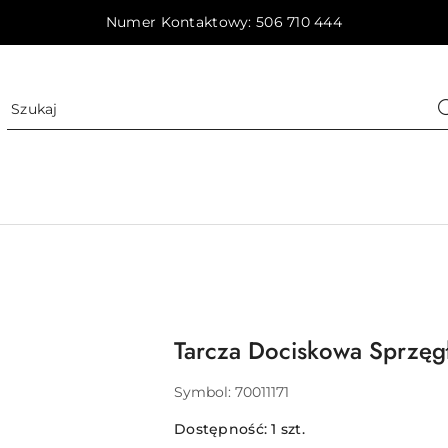
Numer Kontaktowy: 506 710 444
Tarcza Dociskowa Sprzęgł
Symbol:
70011171
Dostępność:
1
szt.