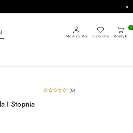
0
Moje konto
Ulubione
Koszyk
(0)
a I Stopnia