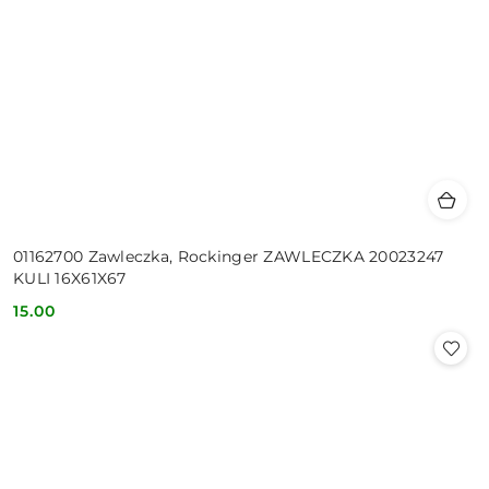
01162700 Zawleczka, Rockinger ZAWLECZKA 20023247
KULI 16X61X67
15.00
Cena: