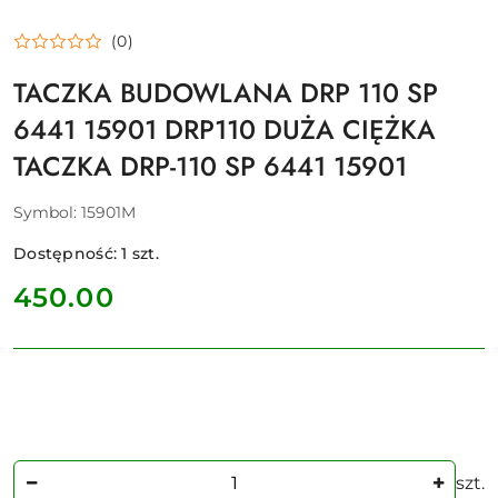
(0)
TACZKA BUDOWLANA DRP 110 SP
6441 15901 DRP110 DUŻA CIĘŻKA
TACZKA DRP-110 SP 6441 15901
Symbol:
15901M
Dostępność:
1
szt.
cena:
450.00
Ilość
szt.