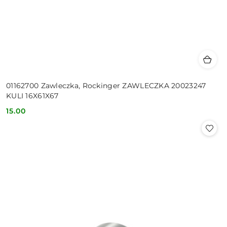
01162700 Zawleczka, Rockinger ZAWLECZKA 20023247
KULI 16X61X67
15.00
Cena: