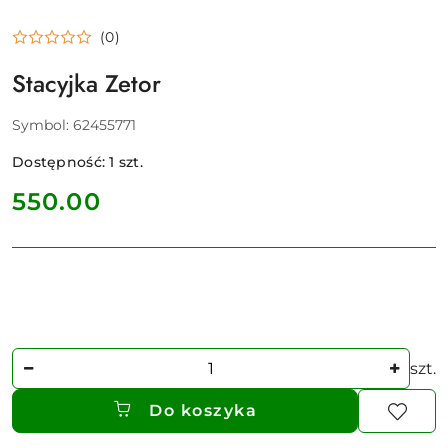
(0)
Stacyjka Zetor
Symbol:
62455771
Dostępność:
1
szt.
cena:
550.00
Ilość
szt.
Do koszyka