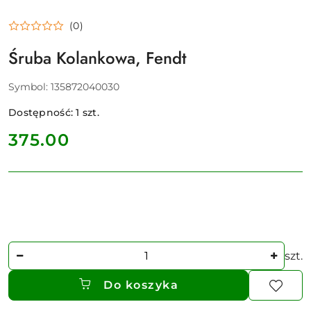
(0)
Śruba Kolankowa, Fendt
Symbol:
135872040030
Dostępność:
1
szt.
cena:
375.00
Ilość
szt.
Do koszyka