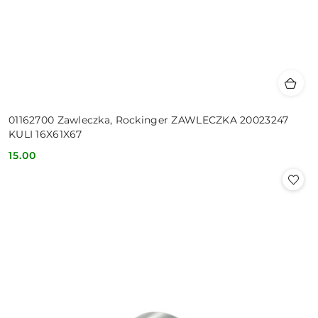
01162700 Zawleczka, Rockinger ZAWLECZKA 20023247
KULI 16X61X67
15.00
Cena: