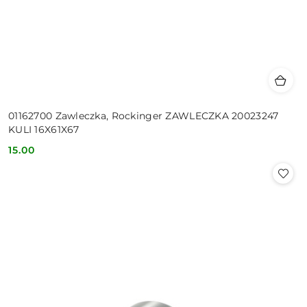
01162700 Zawleczka, Rockinger ZAWLECZKA 20023247
KULI 16X61X67
15.00
Cena: