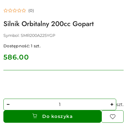
(0)
Silnik Orbitalny 200cc Gopart
Symbol:
SMR200A225YGP
Dostępność:
1
szt.
cena:
586.00
Ilość
szt.
Do koszyka