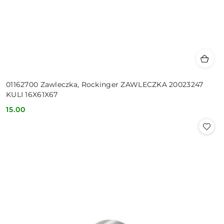
01162700 Zawleczka, Rockinger ZAWLECZKA 20023247
KULI 16X61X67
15.00
Cena: