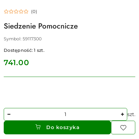
(0)
Siedzenie Pomocnicze
Symbol:
59117300
Dostępność:
1
szt.
cena:
741.00
Ilość
szt.
Do koszyka