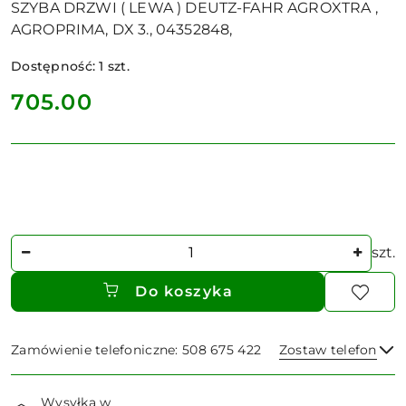
SZYBA DRZWI ( LEWA ) DEUTZ-FAHR AGROXTRA ,
AGROPRIMA, DX 3., 04352848,
Dostępność:
1
szt.
cena:
705.00
Ilość
szt.
Do koszyka
Zamówienie telefoniczne: 508 675 422
Zostaw telefon
Dostępność
Wysyłka w