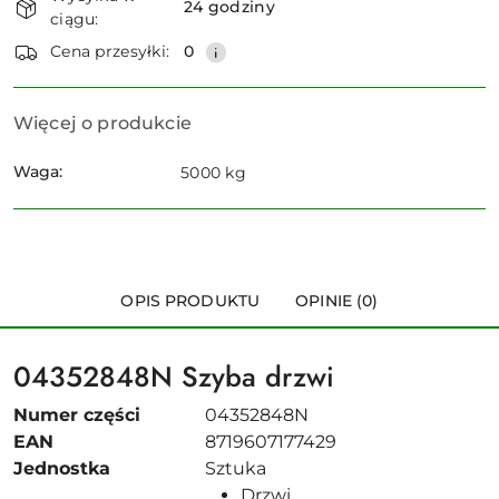
i
24 godziny
ciągu:
dostawa
Wyślij
Cena przesyłki:
0
Więcej o produkcie
Waga:
5000 kg
OPIS PRODUKTU
OPINIE (0)
04352848N
Szyba drzwi
Numer części
04352848N
EAN
8719607177429
Jednostka
Sztuka
Drzwi