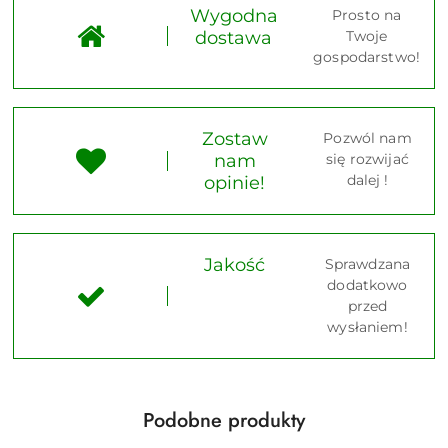
Wygodna
Prosto na
dostawa
Twoje
gospodarstwo!
Zostaw
Pozwól nam
nam
się rozwijać
dalej !
opinie!
Jakość
Sprawdzana
dodatkowo
przed
wysłaniem!
Produkty
Podobne produkty
Pomiń karuzelę produktów
o