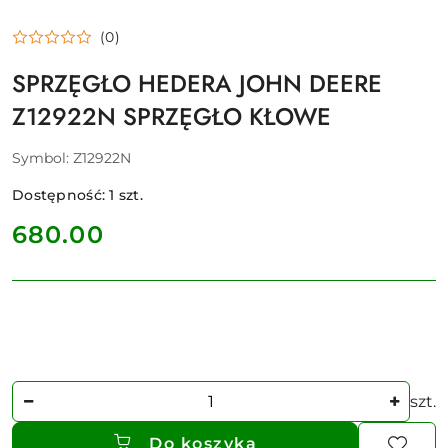
(0)
SPRZĘGŁO HEDERA JOHN DEERE
Z12922N SPRZĘGŁO KŁOWE
Symbol:
Z12922N
Dostępność:
1
szt.
cena:
680.00
Ilość
szt.
Do koszyka