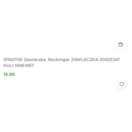
01162700 Zawleczka, Rockinger ZAWLECZKA 20023247
KULI 16X61X67
15.00
Cena: