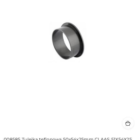
008585 Tulejka teflonowa 50x54x25mm CLAAS 51X54X25