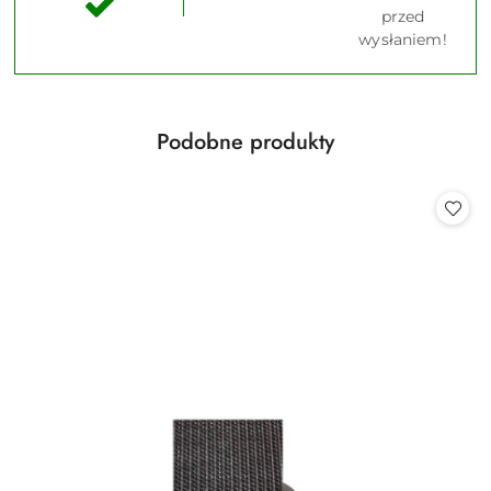
przed
wysłaniem!
Produkty
Podobne produkty
Pomiń karuzelę produktów
o
statusie: