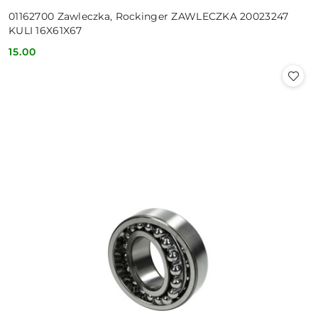
01162700 Zawleczka, Rockinger ZAWLECZKA 20023247
KULI 16X61X67
15.00
Cena: