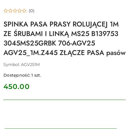
(0)
SPINKA PASA PRASY ROLUJĄCEJ 1M
ZE ŚRUBAMI I LINKĄ MS25 B139753
3045MS25GRBK 706-AGV25
AGV25_1M.Z445 ZŁĄCZE PASA pasów
Symbol:
AGV251M
Dostępność:
1
szt.
cena:
450.00