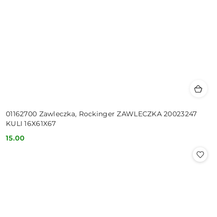
01162700 Zawleczka, Rockinger ZAWLECZKA 20023247
KULI 16X61X67
15.00
Cena: