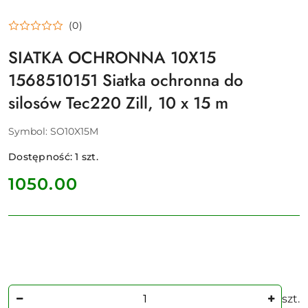
(0)
SIATKA OCHRONNA 10X15
1568510151 Siatka ochronna do
silosów Tec220 Zill, 10 x 15 m
Symbol:
SO10X15M
Dostępność:
1
szt.
cena:
1050.00
Ilość
szt.