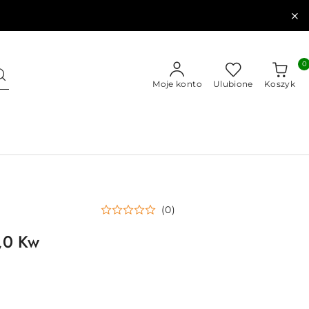
0
Moje konto
Ulubione
Koszyk
(0)
,0 Kw