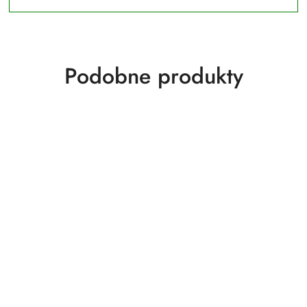
Produkty
Podobne produkty
o
statusie: