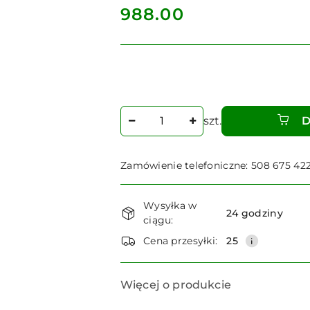
cena:
988.00
Ilość
szt.
D
Zamówienie telefoniczne: 508 675 42
Dostępność
Wysyłka w
i
24 godziny
ciągu:
dostawa
Cena przesyłki:
25
Więcej o produkcie