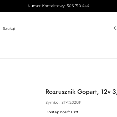
Numer Kontaktowy: 506 710 444
Rozrusznik Gopart, 12v 3
Symbol:
STA1202GP
Dostępność:
1
szt.