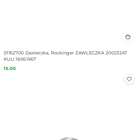
01162700 Zawleczka, Rockinger ZAWLECZKA 20023247
KULI 16X61X67
15.00
Cena: