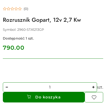
(0)
Rozrusznik Gopart, 12v 2,7 Kw
Symbol:
2960-STA1213GP
Dostępność:
1
szt.
cena:
790.00
Ilość
szt.
Do koszyka