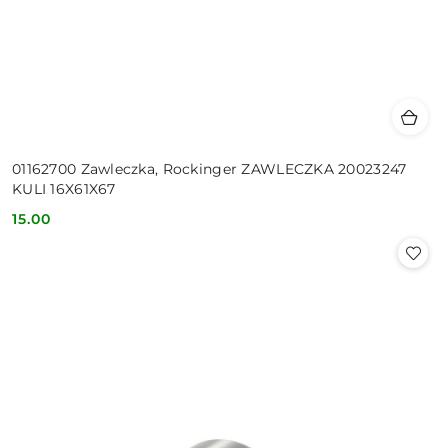
01162700 Zawleczka, Rockinger ZAWLECZKA 20023247
KULI 16X61X67
15.00
Cena: