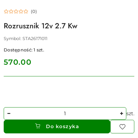
(0)
Rozrusznik 12v 2.7 Kw
Symbol:
STA26171011
Dostępność:
1
szt.
cena:
570.00
Ilość
szt.
Do koszyka