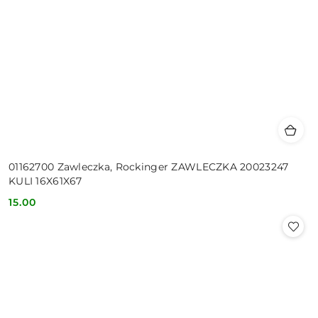
01162700 Zawleczka, Rockinger ZAWLECZKA 20023247
KULI 16X61X67
15.00
Cena: