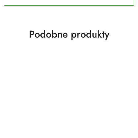
Produkty
Podobne produkty
o
statusie: