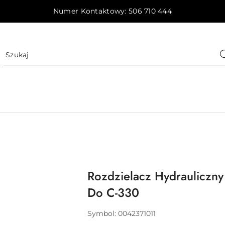
Numer Kontaktowy: 506 710 444
Rozdzielacz Hydrauliczny
Do C-330
Symbol:
0042371011