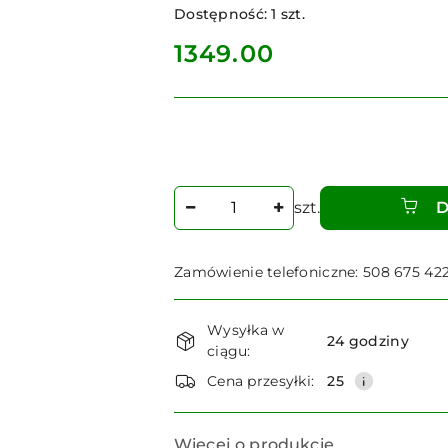
Dostępność:
1
szt.
cena:
1349.00
Ilość
szt.
D
Zamówienie telefoniczne: 508 675 42
Dostępność
Wysyłka w
i
24 godziny
ciągu:
dostawa
Cena przesyłki:
25
Więcej o produkcie