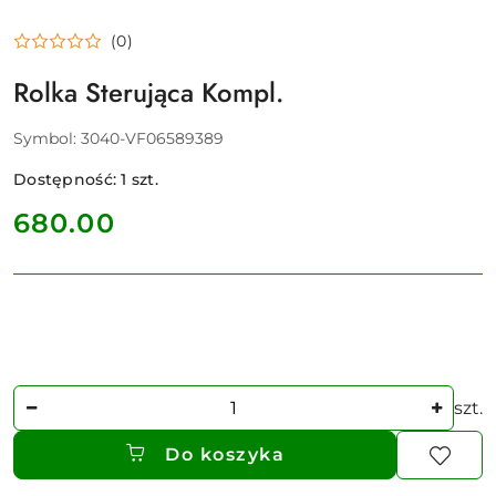
(0)
Rolka Sterująca Kompl.
Symbol:
3040-VF06589389
Dostępność:
1
szt.
cena:
680.00
Ilość
szt.
Do koszyka