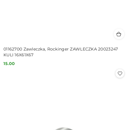
01162700 Zawleczka, Rockinger ZAWLECZKA 20023247
KULI 16X61X67
15.00
Cena: