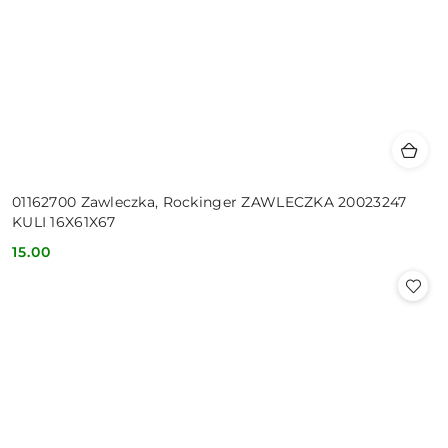
01162700 Zawleczka, Rockinger ZAWLECZKA 20023247
KULI 16X61X67
15.00
Cena: