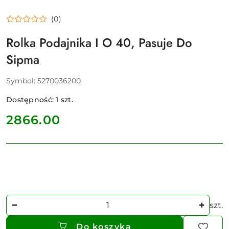
(0)
Rolka Podajnika I O 40, Pasuje Do
Sipma
Symbol:
5270036200
Dostępność:
1
szt.
cena:
2866.00
Ilość
szt.
Do koszyka