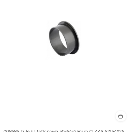
008585 Tulejka teflonowa 50x54x25mm CLAAS 51X54X25