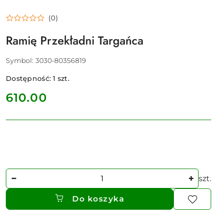
(0)
Ramię Przekładni Targańca
Symbol:
3030-80356819
Dostępność:
1
szt.
cena:
610.00
Ilość
szt.
Do koszyka