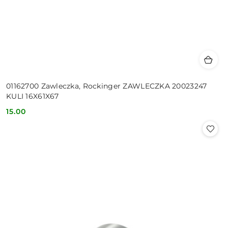
01162700 Zawleczka, Rockinger ZAWLECZKA 20023247
KULI 16X61X67
15.00
Cena: