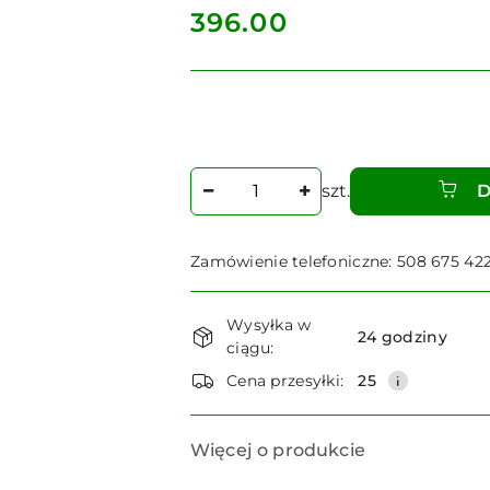
cena:
396.00
Ilość
szt.
D
Zamówienie telefoniczne: 508 675 42
Dostępność
Wysyłka w
i
24 godziny
ciągu:
dostawa
Cena przesyłki:
25
Więcej o produkcie