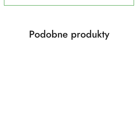
Produkty
Podobne produkty
o
statusie: