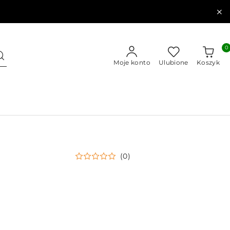
0
Moje konto
Ulubione
Koszyk
(0)