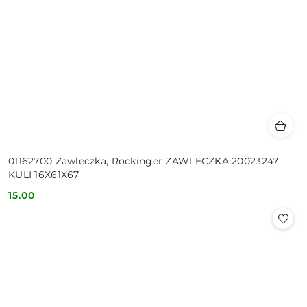
01162700 Zawleczka, Rockinger ZAWLECZKA 20023247
KULI 16X61X67
15.00
Cena: