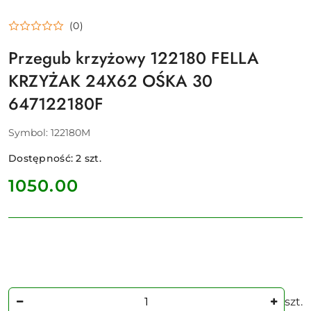
(0)
Przegub krzyżowy 122180 FELLA
KRZYŻAK 24X62 OŚKA 30
647122180F
Symbol:
122180M
Dostępność:
2
szt.
cena:
1050.00
Ilość
szt.