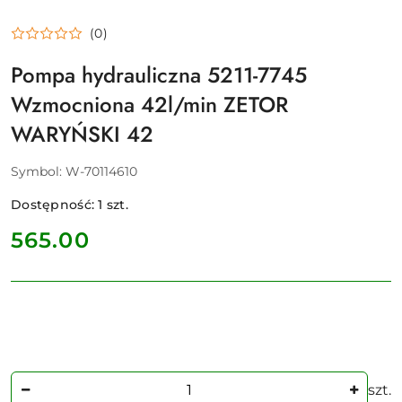
(0)
Pompa hydrauliczna 5211-7745
Wzmocniona 42l/min ZETOR
WARYŃSKI 42
Symbol:
W-70114610
Dostępność:
1
szt.
cena:
565.00
Ilość
szt.