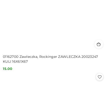
01162700 Zawleczka, Rockinger ZAWLECZKA 20023247
KULI 16X61X67
15.00
Cena: