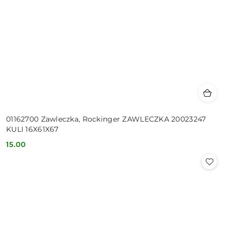
01162700 Zawleczka, Rockinger ZAWLECZKA 20023247
KULI 16X61X67
15.00
Cena: