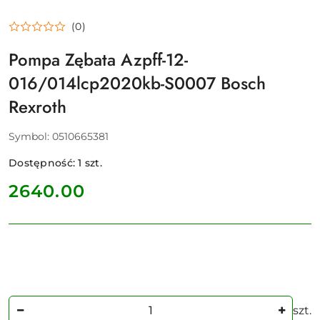
(0)
Pompa Zębata Azpff-12-
016/014lcp2020kb-S0007 Bosch
Rexroth
Symbol:
0510665381
Dostępność:
1
szt.
cena:
2640.00
Ilość
szt.