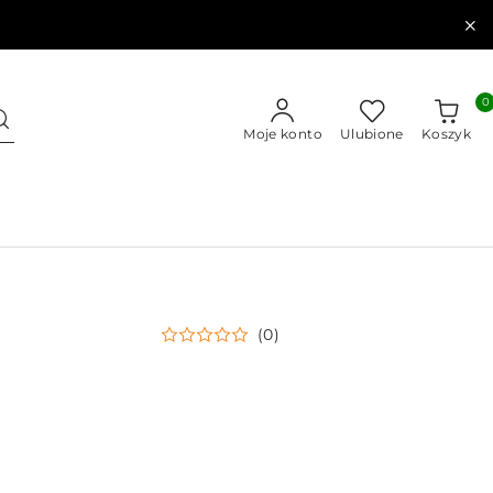
0
Moje konto
Ulubione
Koszyk
(0)