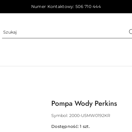
Numer Kontaktowy: 506 710 444
Pompa Wody Perkins
Symbol:
2000-U5MW0192KR
Dostępność:
1
szt.