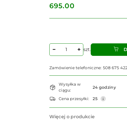
cena:
695.00
Ilość
szt.
D
Zamówienie telefoniczne: 508 675 42
Dostępność
Wysyłka w
i
24 godziny
ciągu:
dostawa
Cena przesyłki:
25
Więcej o produkcie