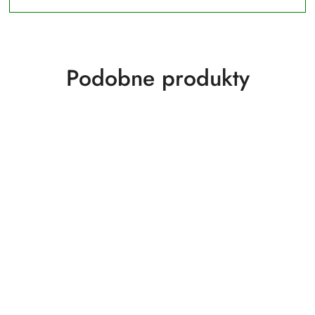
Produkty
Podobne produkty
o
statusie: