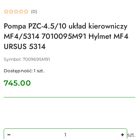
(0)
Pompa PZC-4.5/10 układ kierowniczy
MF4/5314 7010095M91 Hylmet MF4
URSUS 5314
Symbol:
7009695M91
Dostępność:
1
szt.
cena:
745.00
Ilość
szt.