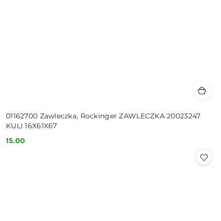
01162700 Zawleczka, Rockinger ZAWLECZKA 20023247
KULI 16X61X67
15.00
Cena: