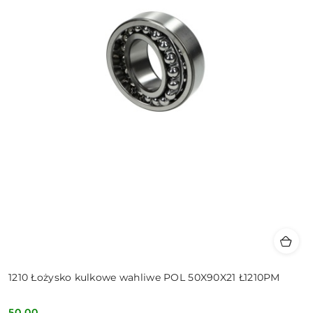
1210 Łożysko kulkowe wahliwe POL 50X90X21 Ł1210PM
50.00