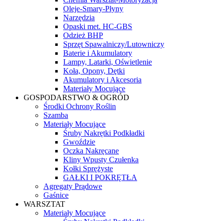
Oleje-Smary-Płyny
Narzędzia
Opaski met. HC-GBS
Odzież BHP
Sprzęt Spawalniczy/Lutowniczy
Baterie i Akumulatory
Lampy, Latarki, Oświetlenie
Koła, Opony, Dętki
Akumulatory i Akcesoria
Materiały Mocujące
GOSPODARSTWO & OGRÓD
Środki Ochrony Roślin
Szamba
Materiały Mocujące
Śruby Nakrętki Podkładki
Gwoździe
Oczka Nakręcane
Kliny Wpusty Czułenka
Kołki Sprężyste
GAŁKI I POKRĘTŁA
Agregaty Prądowe
Gaśnice
WARSZTAT
Materiały Mocujące