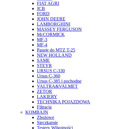
FIAT AGRI
JCB
FORD
JOHN DEERE
LAMBORGHINI
MASSEY FERGUSON
McCORMICK
MF-3
MF-4
Pasuje do MTZ T-25
NEW HOLLAND
SAME
STEYR
URSUS C-330
Ursus C-360
Ursus C-385 i pochodne
VALTRA&VALMET
ZETOR
LAKIERY
TECHNIKA POJAZDOWA
Filtracja
KOMBAJN
Zbożowe
Sieczkarnie
Testery Wilgotności