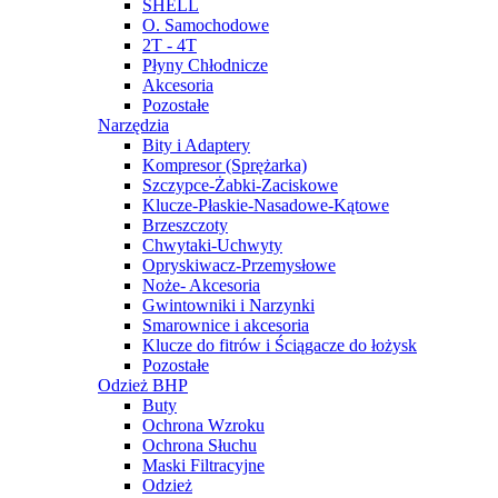
SHELL
O. Samochodowe
2T - 4T
Płyny Chłodnicze
Akcesoria
Pozostałe
Narzędzia
Bity i Adaptery
Kompresor (Sprężarka)
Szczypce-Żabki-Zaciskowe
Klucze-Płaskie-Nasadowe-Kątowe
Brzeszczoty
Chwytaki-Uchwyty
Opryskiwacz-Przemysłowe
Noże- Akcesoria
Gwintowniki i Narzynki
Smarownice i akcesoria
Klucze do fitrów i Ściągacze do łożysk
Pozostałe
Odzież BHP
Buty
Ochrona Wzroku
Ochrona Słuchu
Maski Filtracyjne
Odzież