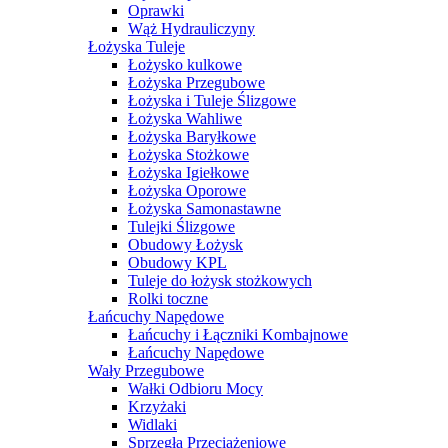
Oprawki
Wąż Hydrauliczyny
Łożyska Tuleje
Łożysko kulkowe
Łożyska Przegubowe
Łożyska i Tuleje Ślizgowe
Łożyska Wahliwe
Łożyska Baryłkowe
Łożyska Stożkowe
Łożyska Igiełkowe
Łożyska Oporowe
Łożyska Samonastawne
Tulejki Ślizgowe
Obudowy Łożysk
Obudowy KPL
Tuleje do łożysk stożkowych
Rolki toczne
Łańcuchy Napędowe
Łańcuchy i Łączniki Kombajnowe
Łańcuchy Napędowe
Wały Przegubowe
Wałki Odbioru Mocy
Krzyżaki
Widlaki
Sprzęgła Przeciążeniowe