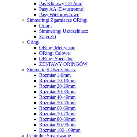
Pas Klinowy C/22mm
Pasy AA (Dwustronne)
Pasy Wielorowkowe
Simmeringi Zgarniacze ORingi
Oringi
Simmeringi Uszczelniacz
Zatyczki
Oringi
ORingi Metryczne
ORingi Calowe
ORingi Specjalne
ZESTAWY ORINGÓW
Simmeringi Uszczelniacz
Rozmiar 1-9mm
Rozmiar 10-19mm
Rozmiar 20-29mm
Rozmiar 30-39mm
Rozmiar 40-49mm
Rozmiar 50-59mm
Rozmiar 60-69mm
Rozmiar 70-79mm
Rozmiar 80-89mm
Rozmiar 90-99mm
Rozmiar 100-109mm
Centralne Smarowanie