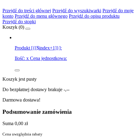
Przejdź do treści głównej
Przejdź do wyszukiwarki
Przejdź do moje
konto
Przejdź do menu głównego
Przejdź do opisu produktu
Przejdź do stopki
Koszyk (
0
)
Produkt [{[$index+1]}]:
Ilość:
x
Cena jednostkowa:
Koszyk jest pusty
Do bezpłatnej dostawy brakuje
-,--
Darmowa dostawa!
Podsumowanie zamówienia
Suma
0,00 zł
Cena uwzględnia rabaty