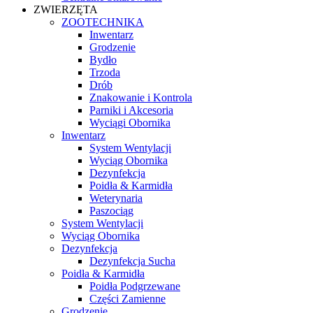
ZWIERZĘTA
ZOOTECHNIKA
Inwentarz
Grodzenie
Bydło
Trzoda
Drób
Znakowanie i Kontrola
Parniki i Akcesoria
Wyciągi Obornika
Inwentarz
System Wentylacji
Wyciąg Obornika
Dezynfekcja
Poidła & Karmidła
Weterynaria
Paszociąg
System Wentylacji
Wyciąg Obornika
Dezynfekcja
Dezynfekcja Sucha
Poidła & Karmidła
Poidła Podgrzewane
Części Zamienne
Grodzenie