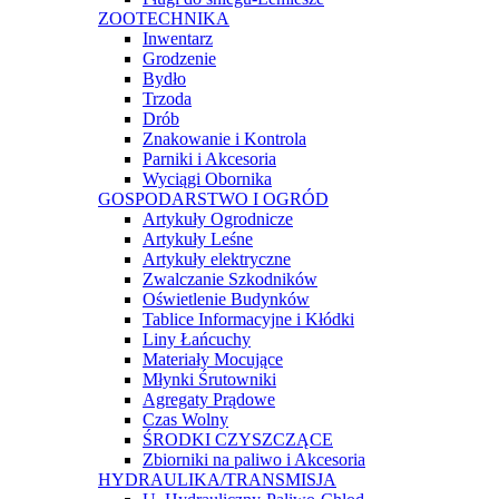
ZOOTECHNIKA
Inwentarz
Grodzenie
Bydło
Trzoda
Drób
Znakowanie i Kontrola
Parniki i Akcesoria
Wyciągi Obornika
GOSPODARSTWO I OGRÓD
Artykuły Ogrodnicze
Artykuły Leśne
Artykuły elektryczne
Zwalczanie Szkodników
Oświetlenie Budynków
Tablice Informacyjne i Kłódki
Liny Łańcuchy
Materiały Mocujące
Młynki Śrutowniki
Agregaty Prądowe
Czas Wolny
ŚRODKI CZYSZCZĄCE
Zbiorniki na paliwo i Akcesoria
HYDRAULIKA/TRANSMISJA