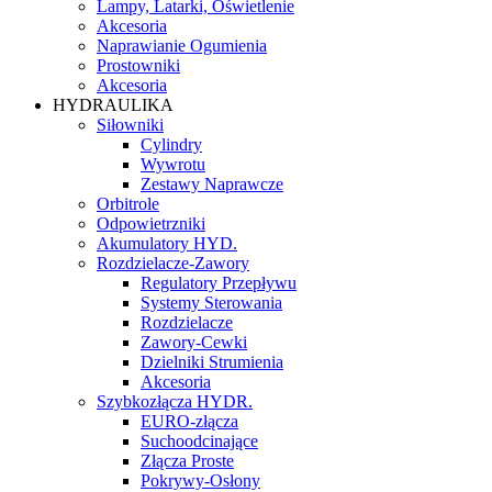
Lampy, Latarki, Oświetlenie
Akcesoria
Naprawianie Ogumienia
Prostowniki
Akcesoria
HYDRAULIKA
Siłowniki
Cylindry
Wywrotu
Zestawy Naprawcze
Orbitrole
Odpowietrzniki
Akumulatory HYD.
Rozdzielacze-Zawory
Regulatory Przepływu
Systemy Sterowania
Rozdzielacze
Zawory-Cewki
Dzielniki Strumienia
Akcesoria
Szybkozłącza HYDR.
EURO-złącza
Suchoodcinające
Złącza Proste
Pokrywy-Osłony