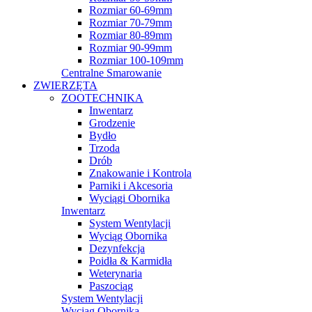
Rozmiar 60-69mm
Rozmiar 70-79mm
Rozmiar 80-89mm
Rozmiar 90-99mm
Rozmiar 100-109mm
Centralne Smarowanie
ZWIERZĘTA
ZOOTECHNIKA
Inwentarz
Grodzenie
Bydło
Trzoda
Drób
Znakowanie i Kontrola
Parniki i Akcesoria
Wyciągi Obornika
Inwentarz
System Wentylacji
Wyciąg Obornika
Dezynfekcja
Poidła & Karmidła
Weterynaria
Paszociąg
System Wentylacji
Wyciąg Obornika