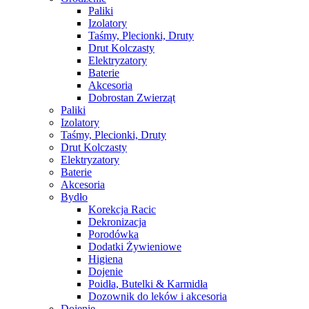
Paliki
Izolatory
Taśmy, Plecionki, Druty
Drut Kolczasty
Elektryzatory
Baterie
Akcesoria
Dobrostan Zwierząt
Paliki
Izolatory
Taśmy, Plecionki, Druty
Drut Kolczasty
Elektryzatory
Baterie
Akcesoria
Bydło
Korekcja Racic
Dekronizacja
Porodówka
Dodatki Żywieniowe
Higiena
Dojenie
Poidła, Butelki & Karmidła
Dozownik do leków i akcesoria
Dojenie