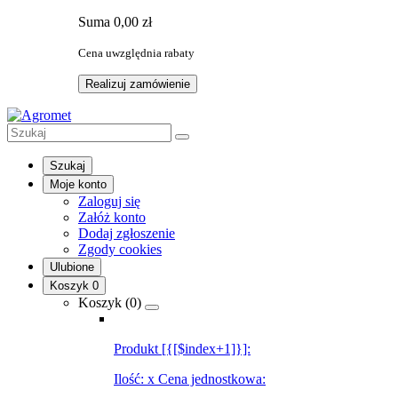
Suma
0,00 zł
Cena uwzględnia rabaty
Realizuj zamówienie
Szukaj
Moje konto
Zaloguj się
Załóż konto
Dodaj zgłoszenie
Zgody cookies
Ulubione
Koszyk
0
Koszyk (
0
)
Produkt [{[$index+1]}]:
Ilość:
x
Cena jednostkowa: