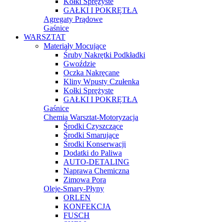
Kołki Sprężyste
GAŁKI I POKRĘTŁA
Agregaty Prądowe
Gaśnice
WARSZTAT
Materiały Mocujące
Śruby Nakrętki Podkładki
Gwoździe
Oczka Nakręcane
Kliny Wpusty Czułenka
Kołki Sprężyste
GAŁKI I POKRĘTŁA
Gaśnice
Chemia Warsztat-Motoryzacja
Środki Czyszczące
Środki Smarujące
Środki Konserwacji
Dodatki do Paliwa
AUTO-DETALING
Naprawa Chemiczna
Zimowa Pora
Oleje-Smary-Płyny
ORLEN
KONFEKCJA
FUSCH