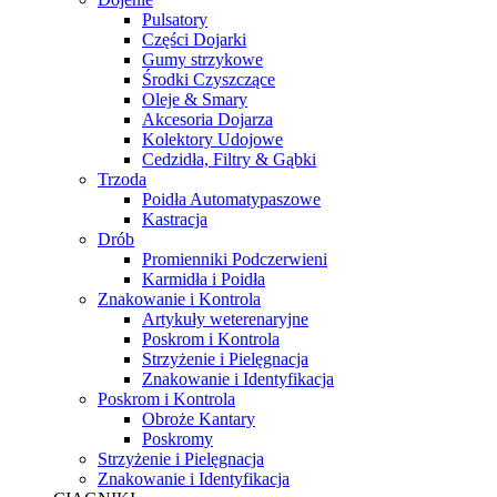
Pulsatory
Części Dojarki
Gumy strzykowe
Środki Czyszczące
Oleje & Smary
Akcesoria Dojarza
Kolektory Udojowe
Cedzidła, Filtry & Gąbki
Trzoda
Poidła Automatypaszowe
Kastracja
Drób
Promienniki Podczerwieni
Karmidła i Poidła
Znakowanie i Kontrola
Artykuły weterenaryjne
Poskrom i Kontrola
Strzyżenie i Pielęgnacja
Znakowanie i Identyfikacja
Poskrom i Kontrola
Obroże Kantary
Poskromy
Strzyżenie i Pielęgnacja
Znakowanie i Identyfikacja