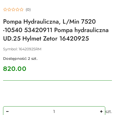
(0)
Pompa Hydrauliczna, L/Min 7520
-10540 53420911 Pompa hydrauliczna
UD.25 Hylmet Zetor 16420925
Symbol:
16420925RM
Dostępność:
2
szt.
cena:
820.00
Ilość
szt.