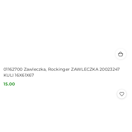
01162700 Zawleczka, Rockinger ZAWLECZKA 20023247
KULI 16X61X67
15.00
Cena: