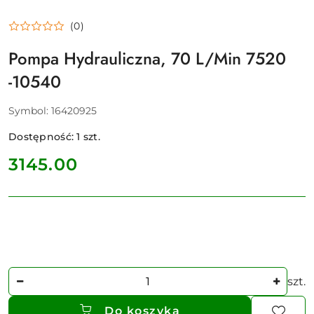
(0)
Pompa Hydrauliczna, 70 L/Min 7520
-10540
Symbol:
16420925
Dostępność:
1
szt.
cena:
3145.00
Ilość
szt.
Do koszyka