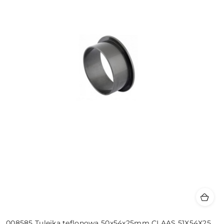
008585 Tulejka teflonowa 50x54x25mm CLAAS 51X54X25