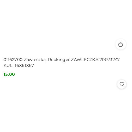
01162700 Zawleczka, Rockinger ZAWLECZKA 20023247
KULI 16X61X67
15.00
Cena: