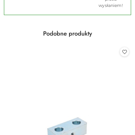
wysłaniem!
Produkty
Podobne produkty
Pomiń karuzelę produktów
o
statusie: