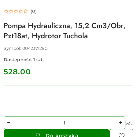
(0)
Pompa Hydrauliczna, 15,2 Cm3/Obr,
Pzt18at, Hydrotor Tuchola
Symbol:
0042371290
Dostępność:
1
szt.
cena:
528.00
Ilość
szt.
Do koszyka