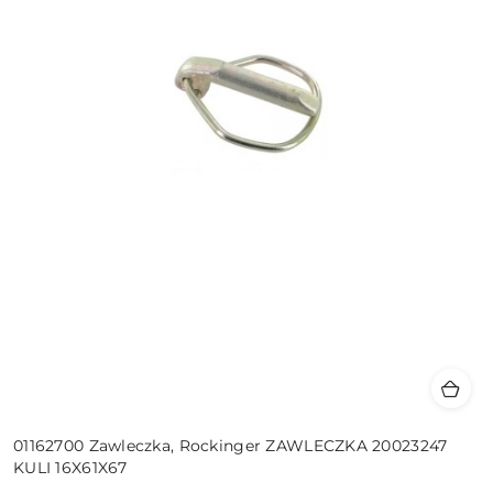
01162700 Zawleczka, Rockinger ZAWLECZKA 20023247
KULI 16X61X67