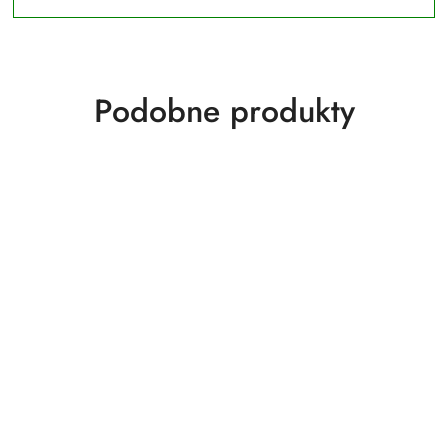
Produkty
Podobne produkty
o
statusie: