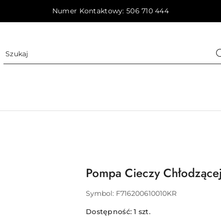
Numer Kontaktowy: 506 710 444
Pompa Cieczy Chłodzące
Symbol:
F716200610010KR
Dostępność:
1
szt.