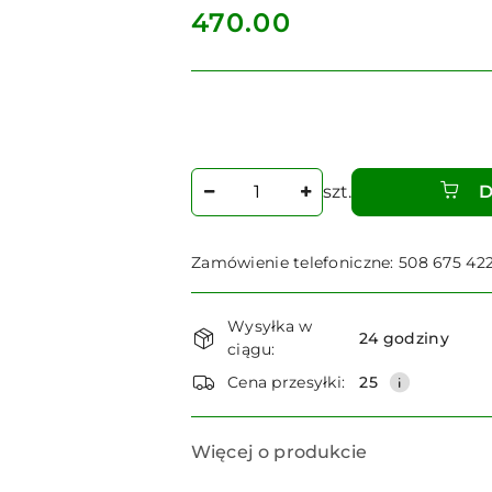
cena:
470.00
Ilość
szt.
D
Zamówienie telefoniczne: 508 675 42
Dostępność
Wysyłka w
i
24 godziny
ciągu:
dostawa
Cena przesyłki:
25
Więcej o produkcie