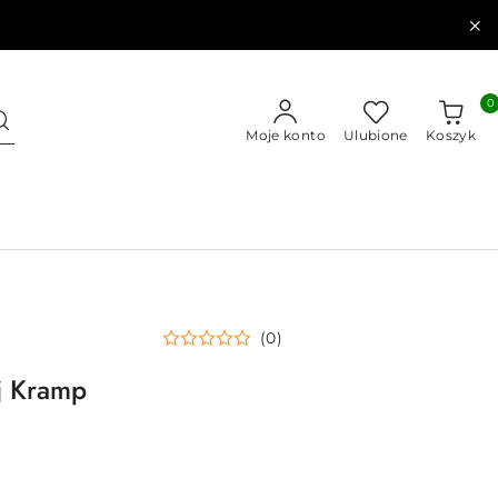
0
Moje konto
Ulubione
Koszyk
(0)
j Kramp