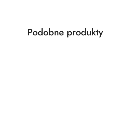
Produkty
Podobne produkty
o
statusie: