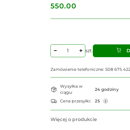
cena:
550.00
Ilość
szt.
D
Zamówienie telefoniczne: 508 675 42
Dostępność
Wysyłka w
i
24 godziny
ciągu:
dostawa
Cena przesyłki:
25
Więcej o produkcie