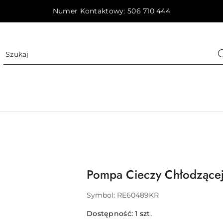
Numer Kontaktowy: 506 710 444
Pompa Cieczy Chłodzące
Symbol:
RE60489KR
Dostępność:
1
szt.