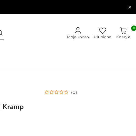
0
Moje konto
Ulubione
Koszyk
(0)
j Kramp