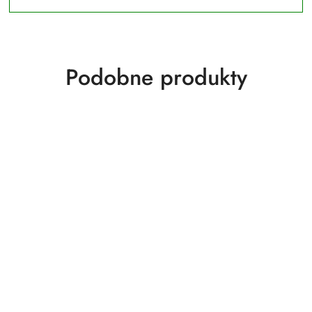
Produkty
Podobne produkty
o
statusie: