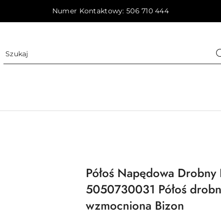
Numer Kontaktowy: 506 710 444
Półoś Napędowa Drobny F
5050730031 Półoś drobny
wzmocniona Bizon