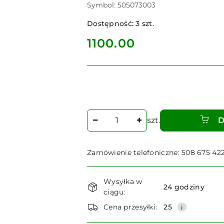
Symbol:
505073003
Dostępność:
3
szt.
cena:
1100.00
Ilość
szt.
D
Zamówienie telefoniczne: 508 675 42
Dostępność
Wysyłka w
i
24 godziny
ciągu:
dostawa
Cena przesyłki:
25