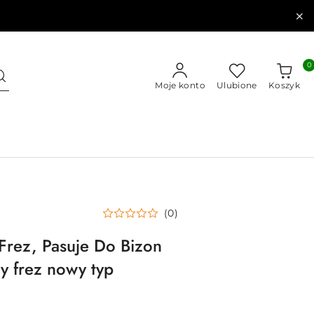
0
Moje konto
Ulubione
Koszyk
(0)
rez, Pasuje Do Bizon
 frez nowy typ