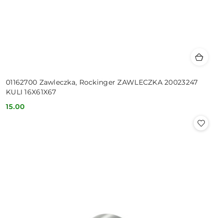
01162700 Zawleczka, Rockinger ZAWLECZKA 20023247
KULI 16X61X67
15.00
Cena: