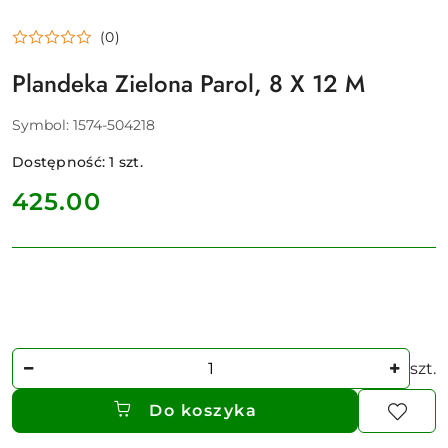
(0)
Plandeka Zielona Parol, 8 X 12 M
Symbol:
1574-504218
Dostępność:
1
szt.
cena:
425.00
Ilość
szt.
Do koszyka