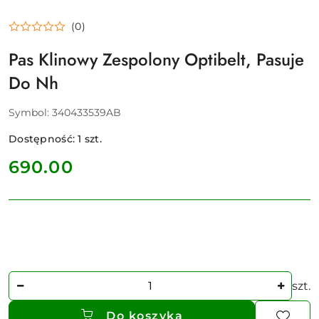
(0)
Pas Klinowy Zespolony Optibelt, Pasuje
Do Nh
Symbol:
340433539AB
Dostępność:
1
szt.
cena:
690.00
Ilość
szt.
Do koszyka