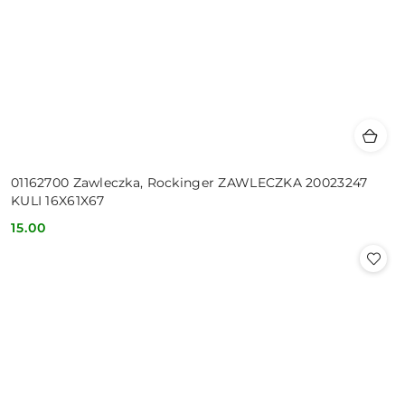
01162700 Zawleczka, Rockinger ZAWLECZKA 20023247
KULI 16X61X67
15.00
Cena: