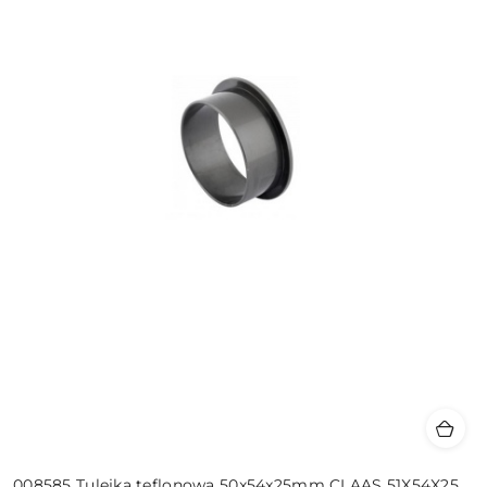
008585 Tulejka teflonowa 50x54x25mm CLAAS 51X54X25