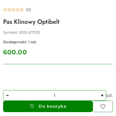
(0)
Pas Klinowy Optibelt
Symbol:
3025-671012
Dostępność:
1
szt.
cena:
600.00
Ilość
szt.
Do koszyka