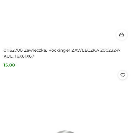
01162700 Zawleczka, Rockinger ZAWLECZKA 20023247
KULI 16X61X67
15.00
Cena: