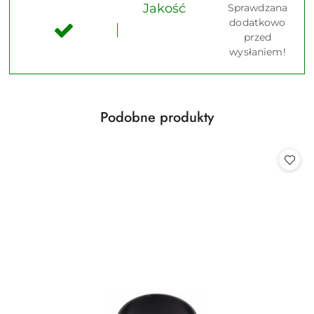
Jakość
Sprawdzana
dodatkowo
przed
wysłaniem!
Produkty
Podobne produkty
Pomiń karuzelę produktów
o
statusie: