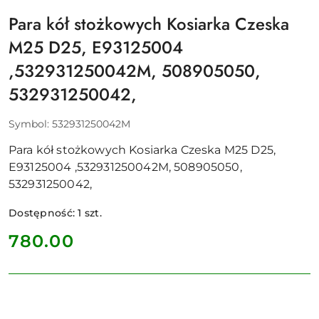
Para kół stożkowych Kosiarka Czeska
M25 D25, E93125004
,532931250042M, 508905050,
532931250042,
Symbol:
532931250042M
Para kół stożkowych Kosiarka Czeska M25 D25,
E93125004 ,532931250042M, 508905050,
532931250042,
Dostępność:
1
szt.
cena:
780.00