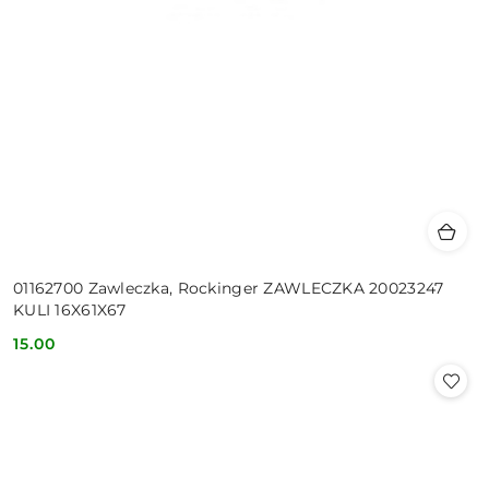
01162700 Zawleczka, Rockinger ZAWLECZKA 20023247
KULI 16X61X67
15.00
Cena: