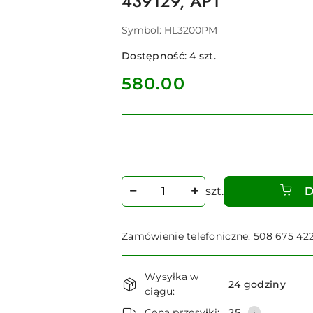
439129, AP1
Symbol:
HL3200PM
Dostępność:
4
szt.
cena:
580.00
Ilość
szt.
D
Zamówienie telefoniczne: 508 675 42
Dostępność
Wysyłka w
i
24 godziny
ciągu:
dostawa
Cena przesyłki:
25