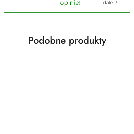
opinie!
dalej !
Produkty
Podobne produkty
o
statusie: