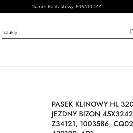
Numer Kontaktowy: 506 710 444
PASEK KLINOWY HL 32
JEZDNY BIZON 45X324
Z34121, 1003586, CQ02