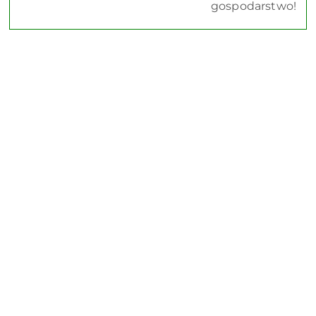
gospodarstwo!
Pomiń karuzelę produktów