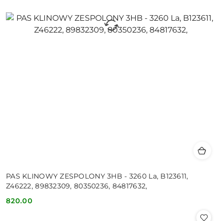
PAS KLINOWY ZESPOLONY 3HB - 3260 La, B123611,
Z46222, 89832309, 80350236, 84817632,
820.00
Cena: