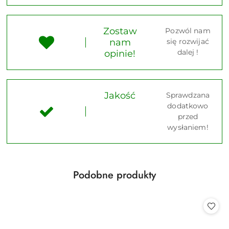
Zostaw
Pozwól nam
nam
się rozwijać
dalej !
opinie!
Jakość
Sprawdzana
dodatkowo
przed
wysłaniem!
Produkty
Podobne produkty
Pomiń karuzelę produktów
o
statusie: