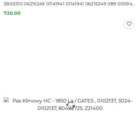
3BX3310 06215249 01141941 01141941 06215249 089 000946
6184 114
720.00
Cena: