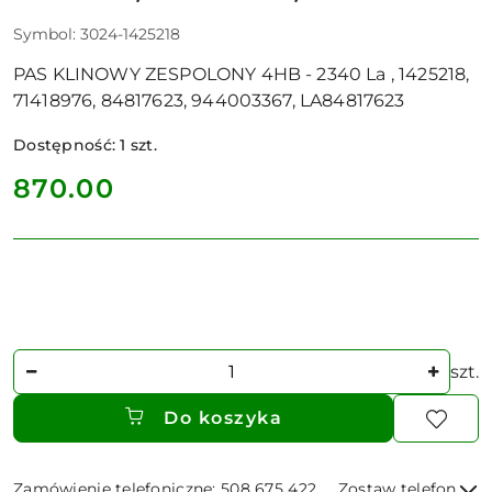
Symbol:
3024-1425218
PAS KLINOWY ZESPOLONY 4HB - 2340 La , 1425218,
71418976, 84817623, 944003367, LA84817623
Dostępność:
1
szt.
cena:
870.00
Ilość
szt.
Do koszyka
Zamówienie telefoniczne: 508 675 422
Zostaw telefon