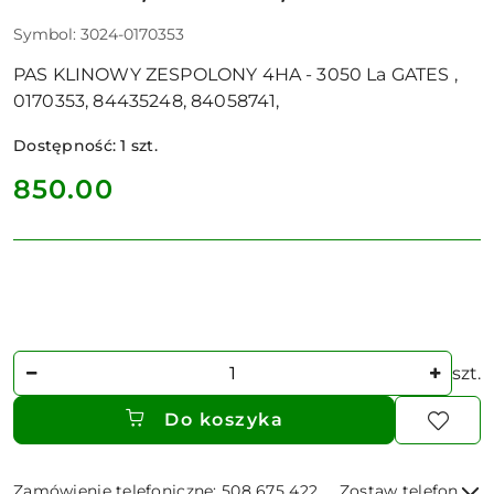
Symbol:
3024-0170353
PAS KLINOWY ZESPOLONY 4HA - 3050 La GATES ,
0170353, 84435248, 84058741,
Dostępność:
1
szt.
cena:
850.00
Ilość
szt.
Do koszyka
Zamówienie telefoniczne: 508 675 422
Zostaw telefon