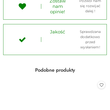
Zostaw
Pozwól nam
nam
się rozwijać
dalej !
opinie!
Jakość
Sprawdzana
dodatkowo
przed
wysłaniem!
Produkty
Podobne produkty
Pomiń karuzelę produktów
o
statusie: