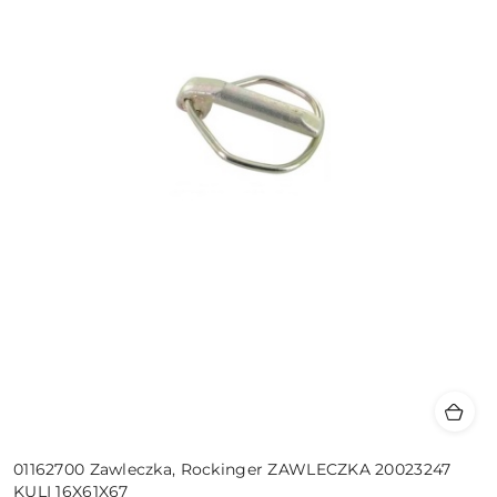
01162700 Zawleczka, Rockinger ZAWLECZKA 20023247
KULI 16X61X67