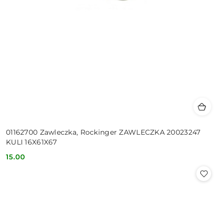
01162700 Zawleczka, Rockinger ZAWLECZKA 20023247
KULI 16X61X67
15.00
Cena: