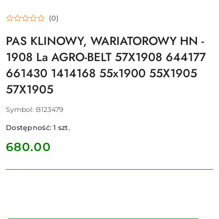
(0)
PAS KLINOWY, WARIATOROWY HN -
1908 La AGRO-BELT 57X1908 644177
661430 1414168 55x1900 55X1905
57X1905
Symbol:
B123479
Dostępność:
1
szt.
cena:
680.00