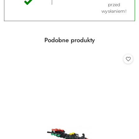
przed
wysłaniem!
Produkty
Podobne produkty
Pomiń karuzelę produktów
o
statusie: