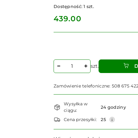
Dostępność:
1
szt.
cena:
439.00
Ilość
szt.
D
Zamówienie telefoniczne: 508 675 42
Dostępność
Wysyłka w
i
24 godziny
ciągu:
dostawa
Cena przesyłki:
25