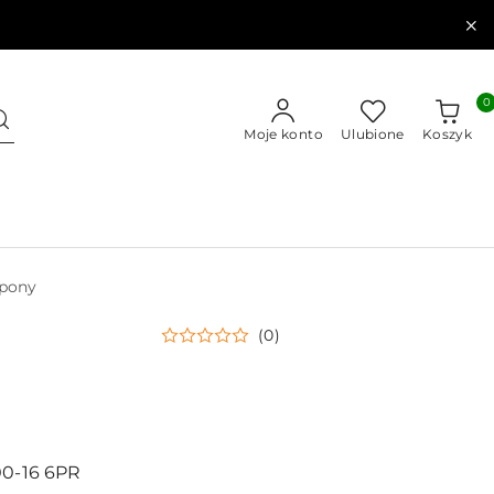
0
Moje konto
Ulubione
Koszyk
pony
(0)
00-16 6PR