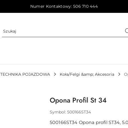
Numer Kontaktowy: 506 710 444
TECHNIKA POJAZDOWA
Koła/Felgi &amp; Akcesoria
O
Opona Profil St 34
Symbol:
500166ST34
500166ST34 Opona profil ST34, 5.