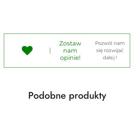
Zostaw
Pozwól nam
nam
się rozwijać
opinie!
dalej !
Produkty
Podobne produkty
o
statusie: