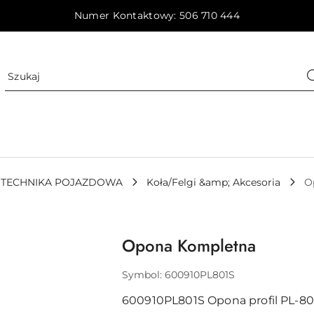
Numer Kontaktowy: 506 710 444
TECHNIKA POJAZDOWA
Koła/Felgi &amp; Akcesoria
O
Opona Kompletna
Symbol:
600910PL801S
600910PL801S Opona profil PL-801,