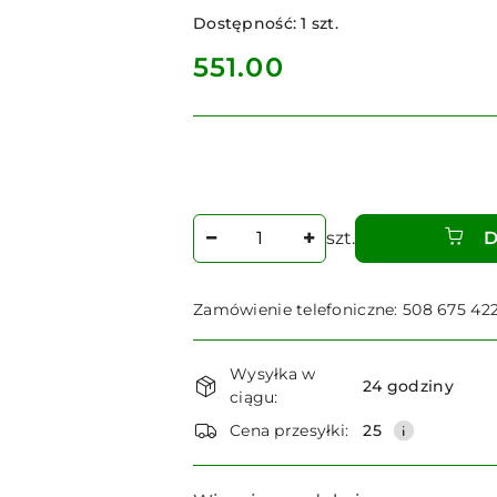
Dostępność:
1
szt.
cena:
551.00
Ilość
szt.
D
Zamówienie telefoniczne: 508 675 42
Dostępność
Wysyłka w
i
24 godziny
ciągu:
dostawa
Cena przesyłki:
25