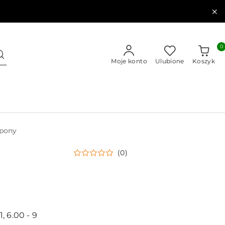
0
Moje konto
Ulubione
Koszyk
pony
(0)
 6.00 - 9