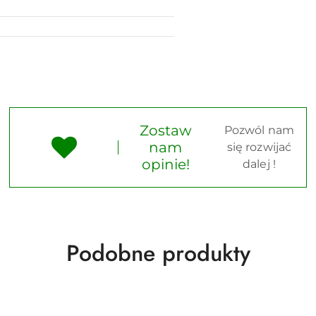
Zostaw
Pozwól nam
nam
się rozwijać
opinie!
dalej !
Produkty
Podobne produkty
o
statusie: