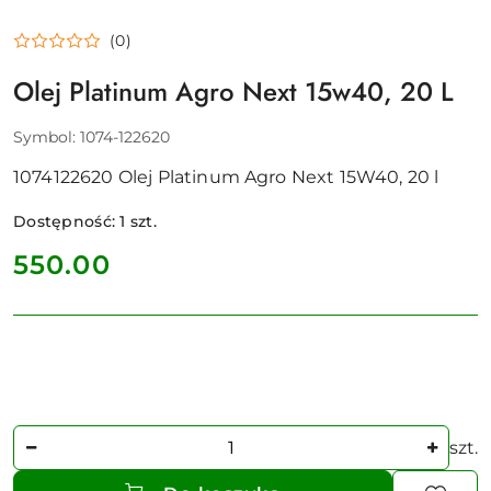
(0)
Olej Platinum Agro Next 15w40, 20 L
Symbol:
1074-122620
1074122620 Olej Platinum Agro Next 15W40, 20 l
Dostępność:
1
szt.
cena:
550.00
Ilość
szt.