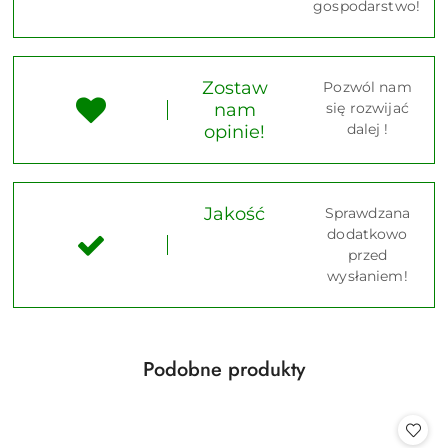
gospodarstwo!
Zostaw
Pozwól nam
nam
się rozwijać
dalej !
opinie!
Jakość
Sprawdzana
dodatkowo
przed
wysłaniem!
Produkty
Podobne produkty
Pomiń karuzelę produktów
o
statusie: