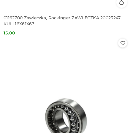
01162700 Zawleczka, Rockinger ZAWLECZKA 20023247
KULI 16X61X67
15.00
Cena: