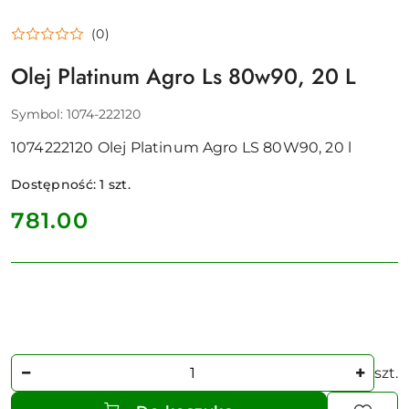
(0)
Olej Platinum Agro Ls 80w90, 20 L
Symbol:
1074-222120
1074222120 Olej Platinum Agro LS 80W90, 20 l
Dostępność:
1
szt.
cena:
781.00
Ilość
szt.