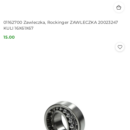
01162700 Zawleczka, Rockinger ZAWLECZKA 20023247
KULI 16X61X67
15.00
Cena: