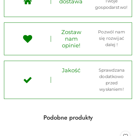
dostawa
Twoje
gospodarstwo!
Zostaw
Pozwól nam
nam
się rozwijać
dalej !
opinie!
Jakość
Sprawdzana
dodatkowo
przed
wysłaniem!
Produkty
Podobne produkty
Pomiń karuzelę produktów
o
statusie: