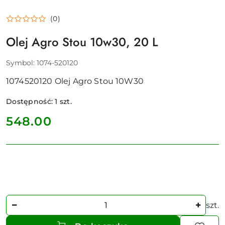
(0)
Olej Agro Stou 10w30, 20 L
Symbol:
1074-520120
1074520120 Olej Agro Stou 10W30
Dostępność:
1
szt.
cena:
548.00
Ilość
szt.