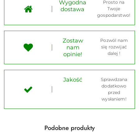
Wygodna
Prosto na
dostawa
Twoje
gospodarstwo!
Zostaw
Pozwól nam
nam
się rozwijać
dalej !
opinie!
Jakość
Sprawdzana
dodatkowo
przed
wysłaniem!
Produkty
Podobne produkty
Pomiń karuzelę produktów
o