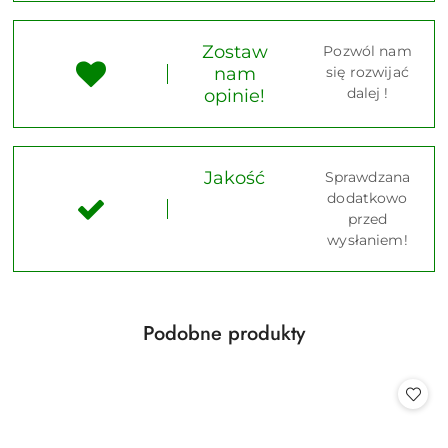
Zostaw
Pozwól nam
nam
się rozwijać
dalej !
opinie!
Jakość
Sprawdzana
dodatkowo
przed
wysłaniem!
Produkty
Podobne produkty
Pomiń karuzelę produktów
o
statusie: