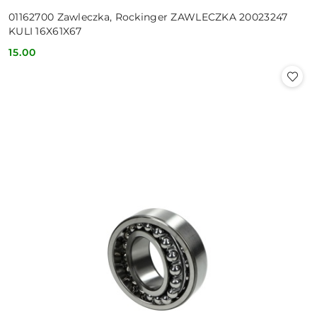
01162700 Zawleczka, Rockinger ZAWLECZKA 20023247
KULI 16X61X67
15.00
Cena: