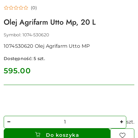
(0)
Olej Agrifarm Utto Mp, 20 L
Symbol:
1074-530620
1074530620 Olej Agrifarm Utto MP
Dostępność:
5
szt.
cena:
595.00
Ilość
szt.
Do koszyka