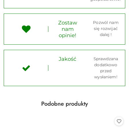
Zostaw
Pozwól nam
nam
się rozwijać
dalej !
opinie!
Jakość
Sprawdzana
dodatkowo
przed
wysłaniem!
Produkty
Podobne produkty
Pomiń karuzelę produktów
o
statusie: