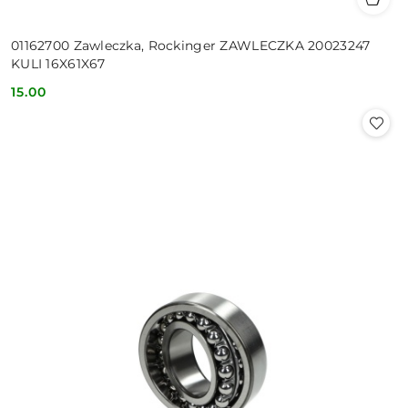
01162700 Zawleczka, Rockinger ZAWLECZKA 20023247
KULI 16X61X67
15.00
Cena: