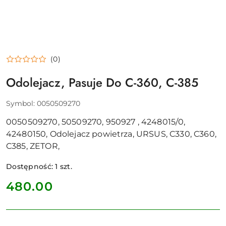
(0)
Odolejacz, Pasuje Do C-360, C-385
Symbol:
0050509270
0050509270, 50509270, 950927 , 4248015/0,
42480150, Odolejacz powietrza, URSUS, C330, C360,
C385, ZETOR,
Dostępność:
1
szt.
cena:
480.00