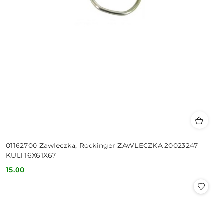
01162700 Zawleczka, Rockinger ZAWLECZKA 20023247
KULI 16X61X67
15.00
Cena: