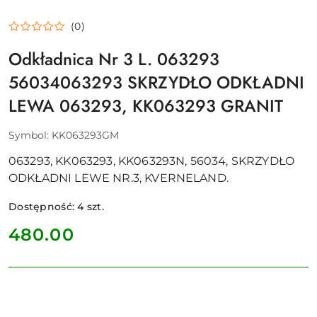
(0)
Odkładnica Nr 3 L. 063293
56034063293 SKRZYDŁO ODKŁADNI
LEWA 063293, KK063293 GRANIT
Symbol:
KK063293GM
063293, KK063293, KK063293N, 56034, SKRZYDŁO
ODKŁADNI LEWE NR.3, KVERNELAND.
Dostępność:
4
szt.
cena:
480.00