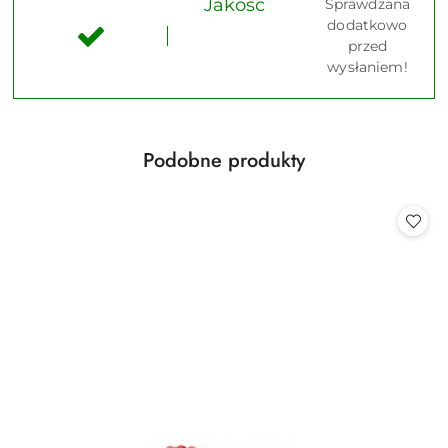
Jakość
Sprawdzana
dodatkowo
przed
wysłaniem!
Produkty
Podobne produkty
Pomiń karuzelę produktów
o
statusie: